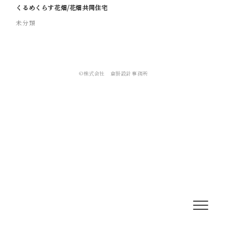
くるめくらす花畑/花畑共同住宅
未分類
©株式会社 倉掛設計事務所