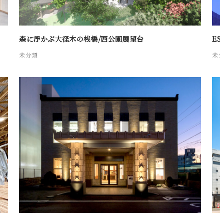
森に浮かぶ大径木の桟橋/西公園展望台
E
未分類
未