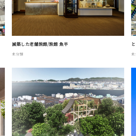
減築した老舗旅館/旅館 魚半
と
未分類
未