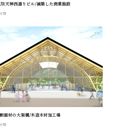
UR天神西通りビル/減築した商業施設
分類
断面材の大架構/木造木材加工場
分類